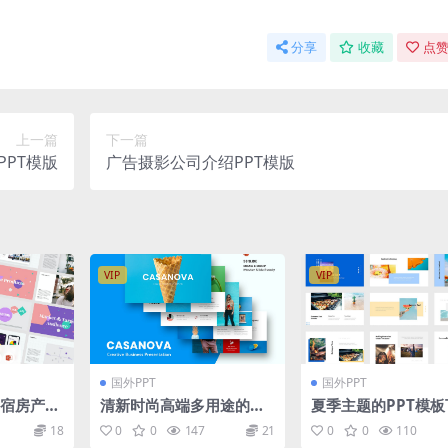
分享
收藏
点赞
上一篇
下一篇
PPT模版
广告摄影公司介绍PPT模版
VIP
VIP
国外PPT
国外PPT
名宿房产公
清新时尚高端多用途的高
夏季主题的PPT模板
PPTX]
品质创意商业商务power
（PPTX）
18
0
0
147
21
0
0
110
point幻灯片演示模板（p