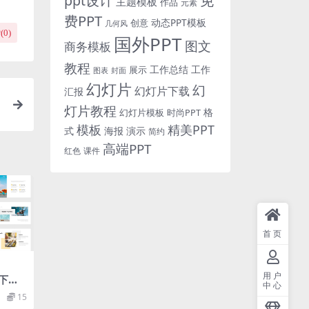
免
ppt设计
主题模板
作品
元素
费PPT
动态PPT模板
创意
几何风
(
0
)
国外PPT
图文
商务模板
教程
工作总结
工作
展示
图表
封面
幻灯片
幻
幻灯片下载
汇报
灯片教程
格
时尚PPT
幻灯片模板
模板
精美PPT
式
海报
演示
简约
高端PPT
红色
课件
首页
用户
下载
中心
15