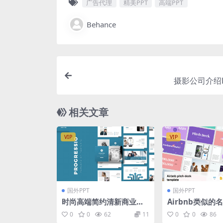
广告代理
精美PPT
高端PPT
Behance
摄影公司介绍
相关文章
VIP
VIP
国外PPT
国外PPT
时尚高端简约清新商业商
Airbnb类似的
务大数据powerpoint幻
司专用的PPT模板[
0
0
62
11
0
0
86
灯片演示模板（pptx）