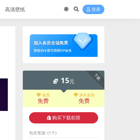
高清壁纸
登录
下载
15
元
会员
永久会员
免费
免费
购买下载权限
包含资源:
(1个)