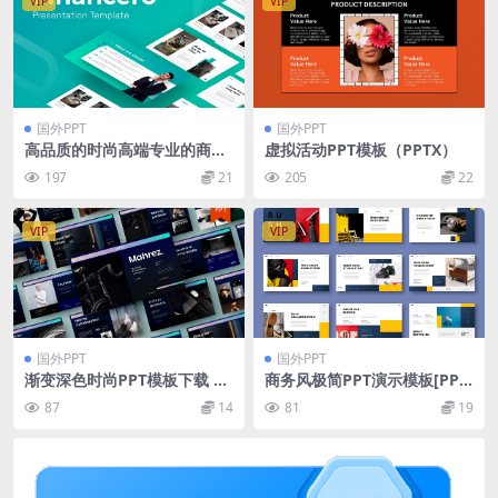
VIP
VIP
国外PPT
国外PPT
高品质的时尚高端专业的商业
虚拟活动PPT模板（PPTX）
商务powerpoint幻灯片演示
197
21
205
22
模板（pptx）
VIP
VIP
国外PPT
国外PPT
渐变深色时尚PPT模板下载 M
商务风极简PPT演示模板[PPT
ahrez – Business PowerPoi
X]
87
14
81
19
nt Template