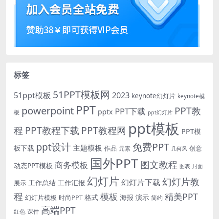
标签
51PPT模板网
51ppt模板
2023
keynote幻灯片
keynote模
PPT
powerpoint
PPT教
PPT下载
pptx
板
ppt幻灯片
ppt模板
程
PPT教程下载
PPT教程网
PPT模
免费PPT
ppt设计
主题模板
板下载
作品
创意
元素
几何风
国外PPT
图文教程
商务模板
动态PPT模板
图表
封面
幻灯片
幻灯片教
幻灯片下载
工作总结
工作汇报
展示
程
模板
精美PPT
格式
海报
演示
时尚PPT
幻灯片模板
简约
高端PPT
红色
课件