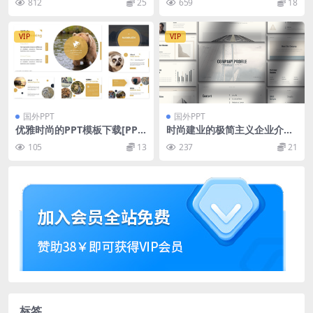
812
25
659
18
VIP
VIP
国外PPT
国外PPT
优雅时尚的PPT模板下载[PPT
时尚建业的极简主义企业介绍
X]
PPT模板
105
13
237
21
标签