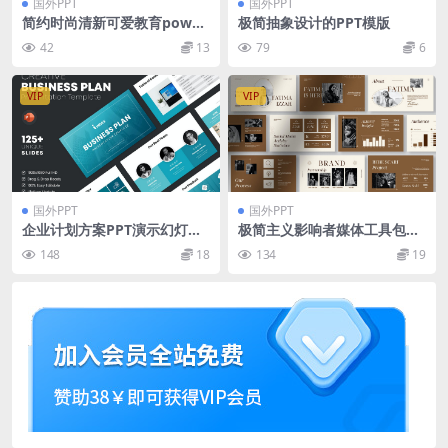
国外PPT
国外PPT
简约时尚清新可爱教育power
极简抽象设计的PPT模版
point幻灯片演示模板（ppt
42
13
79
6
x）
VIP
VIP
国外PPT
国外PPT
企业计划方案PPT演示幻灯片
极简主义影响者媒体工具包PP
模板 Business Plan PowerP
T模版
148
18
134
19
oint Template