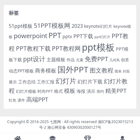
标签
51PPT模板网
51ppt模板
2023
keynote幻灯片
keynote模
PPT
powerpoint
PPT教
PPT下载
pptx
板
ppt幻灯片
ppt模板
程
PPT教程下载
PPT教程网
PPT模
免费PPT
ppt设计
主题模板
板下载
作品
创意
元素
几何风
国外PPT
图文教程
商务模板
动态PPT模板
图表
封面
幻灯片
幻灯片教
幻灯片下载
工作总结
工作汇报
展示
程
模板
精美PPT
格式
海报
演示
时尚PPT
幻灯片模板
简约
高端PPT
红色
课件
Copyright © 2016-2025
七图网
- All rights reserved
湘ICP备2023015213
号-2
湘公网安备 43090302000127号