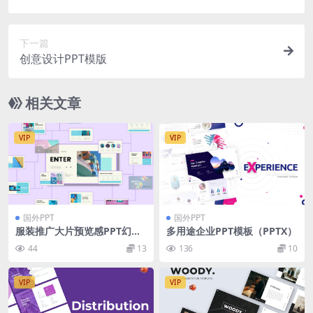
下一篇
创意设计PPT模版
相关文章
VIP
VIP
国外PPT
国外PPT
服装推广大片预览感PPT幻灯
多用途企业PPT模板（PPTX）
片模板下载 Enter – Business
44
13
136
10
Presentation PowerPoint T
emplate
VIP
VIP