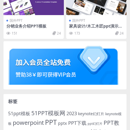
国外PPT
国外PPT
分销业务介绍PPT模板
家具设计/木工木匠ppt演示模
板
151
24
173
24
标签
51PPT模板网
51ppt模板
2023
keynote幻灯片
keynote模
PPT
powerpoint
PPT教
PPT下载
pptx
板
ppt幻灯片