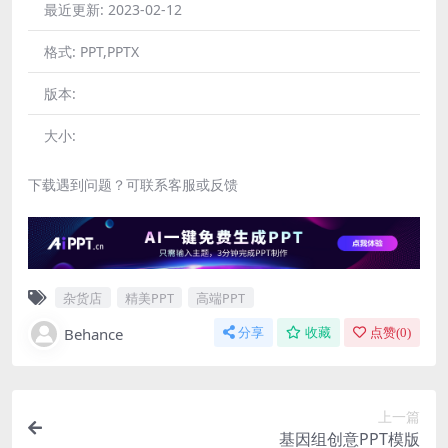
最近更新:
2023-02-12
格式:
PPT,PPTX
版本:
大小:
下载遇到问题？可联系客服或反馈
杂货店
精美PPT
高端PPT
Behance
分享
收藏
点赞(
0
)
上一篇
基因组创意PPT模版