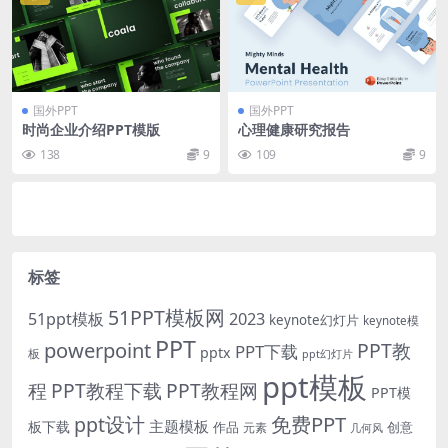
国外PPT
国外PPT
时尚企业介绍PPT模版
心理健康研究报告
138
9
109
9
标签
51PPT模板网
51ppt模板
2023
keynote幻灯片
keynote模
PPT
powerpoint
PPT教
PPT下载
pptx
板
ppt幻灯片
ppt模板
程
PPT教程下载
PPT教程网
PPT模
免费PPT
ppt设计
主题模板
板下载
作品
创意
元素
几何风