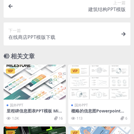
上一篇
建筑结构PPT模版
下一篇
在线商店PPT模版下载
相关文章
VIP
VIP
国外PPT
国外PPT
里程碑信息图表PPT模板 Mile
概略的信息图Powerpoint模
stone – PowerPoint Infogr
板
1.0K
16
113
6
aphics Slides
VIP
VIP