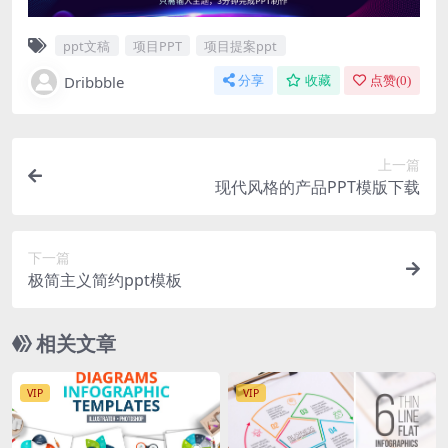
ppt文稿
项目PPT
项目提案ppt
Dribbble
分享
收藏
点赞(
0
)
上一篇
现代风格的产品PPT模版下载
下一篇
极简主义简约ppt模板
相关文章
VIP
VIP