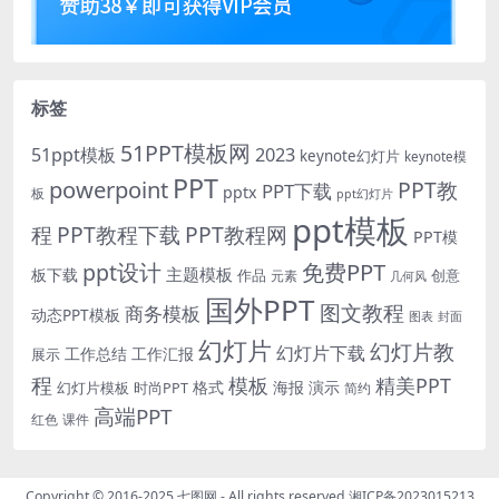
标签
51PPT模板网
51ppt模板
2023
keynote幻灯片
keynote模
PPT
powerpoint
PPT教
PPT下载
pptx
板
ppt幻灯片
ppt模板
程
PPT教程下载
PPT教程网
PPT模
免费PPT
ppt设计
主题模板
板下载
作品
创意
元素
几何风
国外PPT
图文教程
商务模板
动态PPT模板
图表
封面
幻灯片
幻灯片教
幻灯片下载
工作总结
工作汇报
展示
程
模板
精美PPT
格式
海报
演示
时尚PPT
幻灯片模板
简约
高端PPT
红色
课件
Copyright © 2016-2025
七图网
- All rights reserved
湘ICP备2023015213