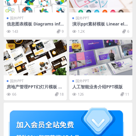
国外PPT
国外PPT
信息图表模板 Diagrams info
演示ppt素材模板 Linear ele
graphic templates
ments for infographic v.11
143
9
1.2K
6
VIP
VIP
国外PPT
国外PPT
房地产管理PPT幻灯片模板 Be
人工智能业务介绍PPT模版
ssa – Real Estate Powerpoi
66
18
126
11
nt Template