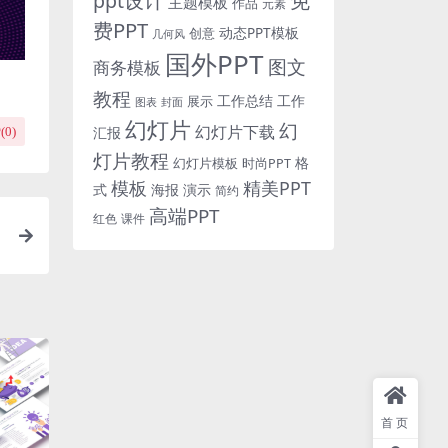
免
ppt设计
主题模板
作品
元素
费PPT
动态PPT模板
创意
几何风
国外PPT
图文
商务模板
教程
工作总结
工作
展示
图表
封面
幻灯片
幻
幻灯片下载
汇报
(
0
)
灯片教程
格
时尚PPT
幻灯片模板
模板
精美PPT
式
海报
演示
简约
高端PPT
红色
课件
首页