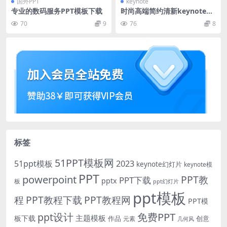
国外PPT
keynote
专业的数码服务PPT模板下载
时尚高端简约清新keynote幻
灯片演示模板（key）
70
9
76
8
标签
51PPT模板网
51ppt模板
2023
keynote幻灯片
keynote模
PPT
powerpoint
PPT教
PPT下载
pptx
板
ppt幻灯片
ppt模板
程
PPT教程下载
PPT教程网
PPT模
免费PPT
ppt设计
主题模板
板下载
作品
创意
元素
几何风