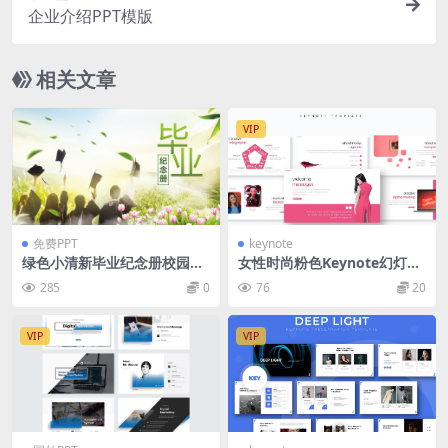
企业介绍PPT模版
相关文章
VIP
免费PPT
keynote
绿色小清新毕业纪念册校园回
女性时尚粉色Keynote幻灯片
忆同学合照PPT模板
设计模板 Instamora – Keyn
285
0
76
20
ote Template
VIP
VIP