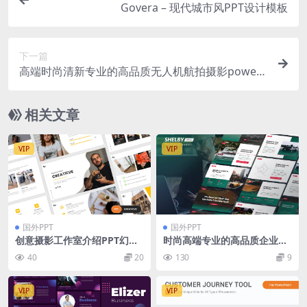
Govera – 现代城市风PPT设计模板
下一篇
高端时尚清新专业的高品质无人机航拍摄影power
point幻灯片演示模板（pptx）
相关文章
VIP
VIP
国外PPT
国外PPT
创意摄影工作室介绍PPT幻灯
时尚高端专业的高品质企业级
片模板 Creatieve – Creative
powerpoint幻灯片演示模板
40
20
130
9
PowerPoint Template
（pptx）
VIP
VIP