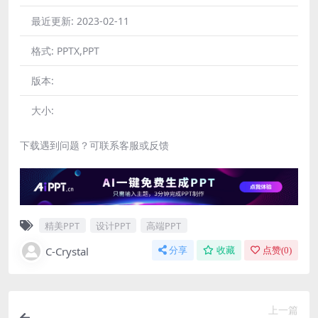
最近更新:
2023-02-11
格式:
PPTX,PPT
版本:
大小:
下载遇到问题？可联系客服或反馈
精美PPT
设计PPT
高端PPT
C-Crystal
分享
收藏
点赞(
0
)
上一篇