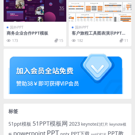
国外PPT
国外PPT
商务企业合作PPT模板
客户旅程工具图表演示PPT模
板 Customer Journey Tool T
173
15
182
11
emplate PowerPoint Templ
ate
标签
51PPT模板网
51ppt模板
2023
keynote幻灯片
keynote模
PPT
powerpoint
PPT教
PPT下载
pptx
板
ppt幻灯片