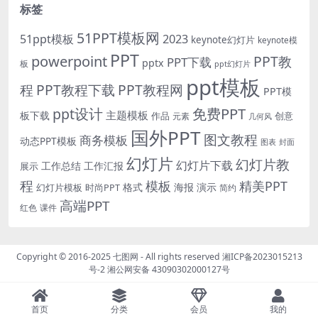
标签
51PPT模板网
51ppt模板
2023
keynote幻灯片
keynote模
PPT
powerpoint
PPT教
PPT下载
pptx
板
ppt幻灯片
ppt模板
程
PPT教程下载
PPT教程网
PPT模
免费PPT
ppt设计
主题模板
板下载
作品
创意
元素
几何风
国外PPT
图文教程
商务模板
动态PPT模板
图表
封面
幻灯片
幻灯片教
幻灯片下载
工作总结
工作汇报
展示
程
模板
精美PPT
格式
海报
演示
时尚PPT
幻灯片模板
简约
高端PPT
红色
课件
Copyright © 2016-2025
七图网
- All rights reserved
湘ICP备2023015213
号-2
湘公网安备 43090302000127号
首页
分类
会员
我的