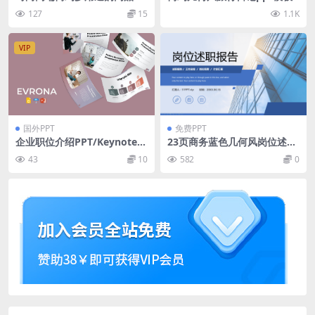
提案powerpoint幻灯片演示
127
15
1.1K
模板（pptx）
VIP
国外PPT
免费PPT
企业职位介绍PPT/Keynote/
23页商务蓝色几何风岗位述职
谷歌幻灯片三合一模板 Evron
报告ppt模板
43
10
582
0
a – Presentation Template