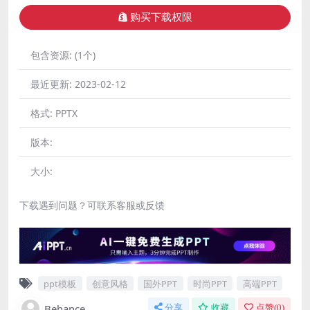
购买下载权限
包含资源:
(1个)
最近更新:
2023-02-12
格式:
PPTX
版本:
大小:
下载遇到问题？可联系客服或反馈
ppt模板
创意风格
国外PPT
时尚PPT
高端PPT
Behance
分享
收藏
点赞(
0
)