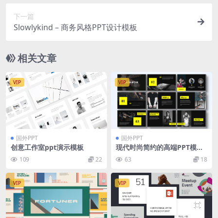
下一篇
Slowlykind – 商务风格PPT设计模板
相关文章
VIP
VIP
国外PPT
国外PPT
创意工作室ppt演示模板
现代时尚简约的高端PPT模板
下载[PPTX]
109
22
63
18
VIP
VIP