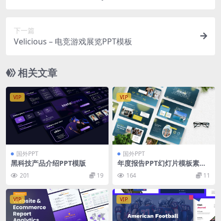
下一篇
Velicious – 电竞游戏展览PPT模板
相关文章
VIP
VIP
国外PPT
国外PPT
黑科技产品介绍PPT模版
年度报告PPT幻灯片模板素材
Jenome – Annual Report P
201
19
164
11
owerpoint Template
VIP
VIP