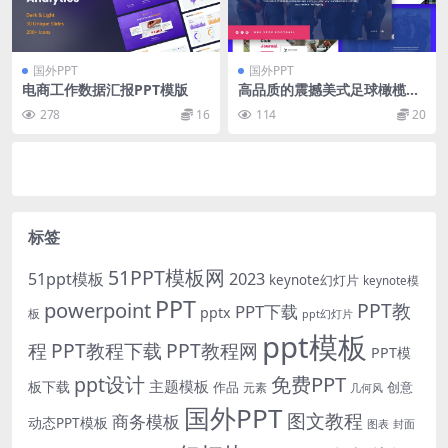
国外PPT
国外PPT
电商工作数据汇报PPT模版
高品质的震撼美式足球橄榄球
powerpoint幻灯片演示模板
278
16
114
20
（pptx）
标签
51PPT模板网
51ppt模板
2023
keynote幻灯片
keynote模
PPT
powerpoint
PPT教
PPT下载
pptx
板
ppt幻灯片
ppt模板
程
PPT教程下载
PPT教程网
PPT模
免费PPT
ppt设计
主题模板
板下载
作品
创意
元素
几何风
国外PPT
图文教程
商务模板
动态PPT模板
图表
封面