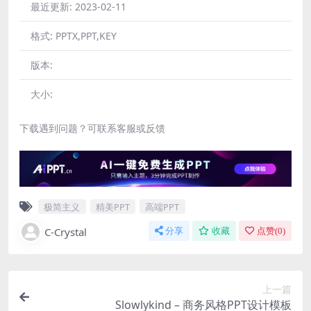
最近更新:
2023-02-11
格式:
PPTX,PPT,KEY
版本:
大小:
下载遇到问题？可联系客服或反馈
极简主义
精美PPT
高端PPT
C-Crystal
分享
收藏
点赞(
0
)
上一篇
Slowlykind – 商务风格PPT设计模板