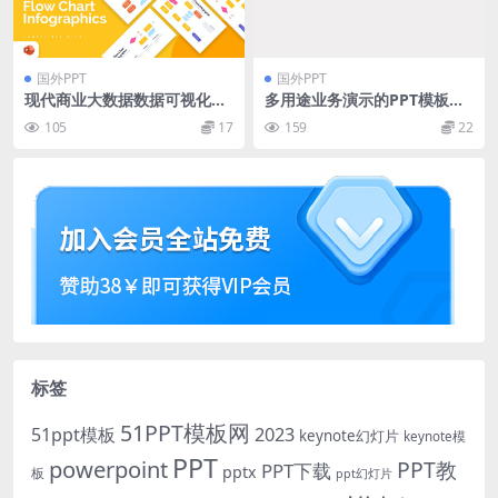
国外PPT
国外PPT
现代商业大数据数据可视化展
多用途业务演示的PPT模板下
示信息图表PPT模版
载 Hilo – Powerpoint Templ
105
17
159
22
ate [pptx]
标签
51PPT模板网
51ppt模板
2023
keynote幻灯片
keynote模
PPT
powerpoint
PPT教
PPT下载
pptx
板
ppt幻灯片