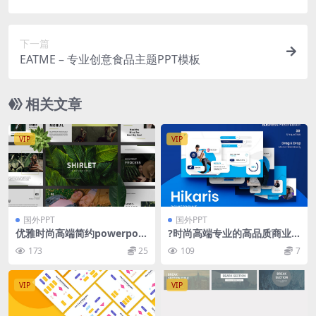
下一篇
EATME – 专业创意食品主题PPT模板
相关文章
VIP
VIP
国外PPT
国外PPT
优雅时尚高端简约powerpoin
?时尚高端专业的高品质商业
t幻灯片演示模板（pptx）
商务PowerPoint幻灯片演示
173
25
109
7
模板（pptx）
VIP
VIP