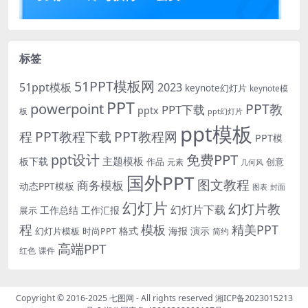
标签
51PPT模板网
51ppt模板
2023
keynote幻灯片
keynote模
PPT
powerpoint
PPT教
PPT下载
pptx
板
ppt幻灯片
ppt模板
程
PPT教程下载
PPT教程网
PPT模
免费PPT
ppt设计
主题模板
板下载
作品
创意
元素
几何风
国外PPT
图文教程
商务模板
动态PPT模板
图表
封面
幻灯片
幻灯片教
幻灯片下载
工作总结
工作汇报
展示
程
模板
精美PPT
格式
海报
演示
时尚PPT
幻灯片模板
简约
高端PPT
红色
课件
Copyright © 2016-2025
七图网
- All rights reserved
湘ICP备2023015213