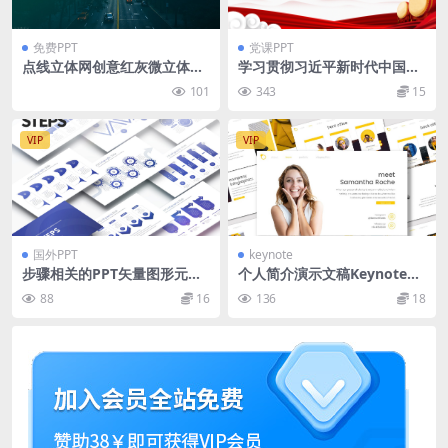
免费PPT
党课PPT
点线立体网创意红灰微立体年
学习贯彻习近平新时代中国特
终总结计划ppt模板
色社会主义思想主题教育专题
101
343
15
党课课件PPT
VIP
VIP
国外PPT
keynote
步骤相关的PPT矢量图形元素
个人简介演示文稿Keynote模
素材下载 [PPTX]
板 Intersection – Keynote T
88
16
136
18
emplate