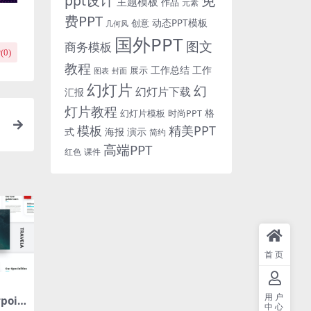
免
ppt设计
主题模板
作品
元素
费PPT
动态PPT模板
创意
几何风
国外PPT
图文
商务模板
(
0
)
教程
工作总结
工作
展示
图表
封面
幻灯片
幻
幻灯片下载
汇报
灯片教程
格
时尚PPT
幻灯片模板
模板
精美PPT
式
海报
演示
简约
高端PPT
红色
课件
首页
用户
poin
中心