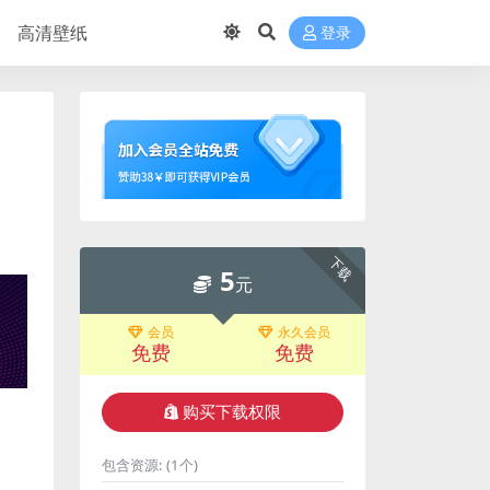
高清壁纸
登录
下载
5
元
会员
永久会员
免费
免费
购买下载权限
包含资源:
(1个)