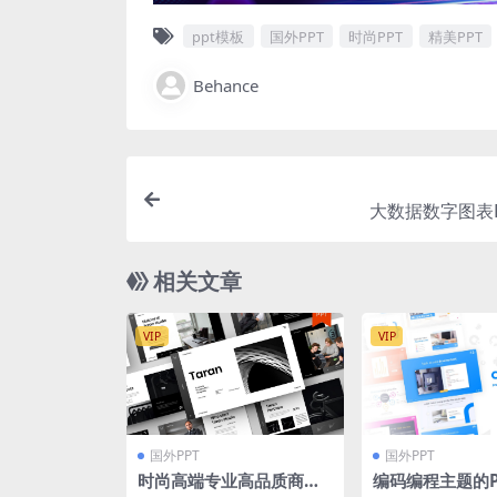
ppt模板
国外PPT
时尚PPT
精美PPT
Behance
大数据数字图表P
相关文章
VIP
VIP
国外PPT
国外PPT
时尚高端专业高品质商业
编码编程主题的P