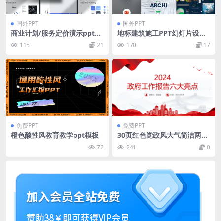
国外PPT
国外PPT
商业计划/服务定价演示ppt模
地标建筑施工PPT幻灯片设计
板
模板 Himt Archi PowerPoin
115
21
170
17
t Presentation Template
免费PPT
免费PPT
橙色酸性风教育教学ppt模板
30页红色党政风大气简洁两会
专题党课PPT模板
72
241
0