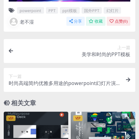
powerpoint
PPT
ppt模板
国外PPT
幻灯片
老不湿
分享
收藏
点赞(
0
)
上一篇
美学和时尚的PPT模板
下一篇
时尚高端简约优雅多用途的powerpoint幻灯片演示
模板（pptx）
相关文章
VIP
VIP