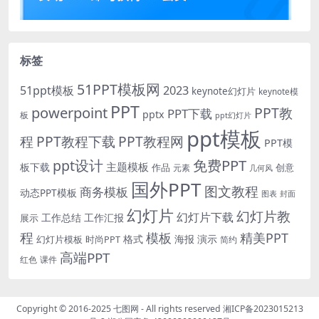
标签
51PPT模板网
51ppt模板
2023
keynote幻灯片
keynote模
PPT
powerpoint
PPT教
PPT下载
pptx
板
ppt幻灯片
ppt模板
程
PPT教程下载
PPT教程网
PPT模
免费PPT
ppt设计
主题模板
板下载
作品
创意
元素
几何风
国外PPT
图文教程
商务模板
动态PPT模板
图表
封面
幻灯片
幻灯片教
幻灯片下载
工作总结
工作汇报
展示
程
模板
精美PPT
格式
海报
演示
时尚PPT
幻灯片模板
简约
高端PPT
红色
课件
Copyright © 2016-2025
七图网
- All rights reserved
湘ICP备2023015213