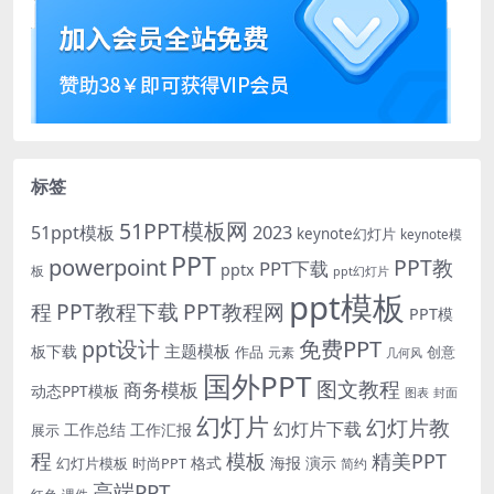
标签
51PPT模板网
51ppt模板
2023
keynote幻灯片
keynote模
PPT
powerpoint
PPT教
PPT下载
pptx
板
ppt幻灯片
ppt模板
程
PPT教程下载
PPT教程网
PPT模
免费PPT
ppt设计
主题模板
板下载
作品
创意
元素
几何风
国外PPT
图文教程
商务模板
动态PPT模板
图表
封面
幻灯片
幻灯片教
幻灯片下载
工作总结
工作汇报
展示
程
模板
精美PPT
格式
海报
演示
时尚PPT
幻灯片模板
简约
高端PPT