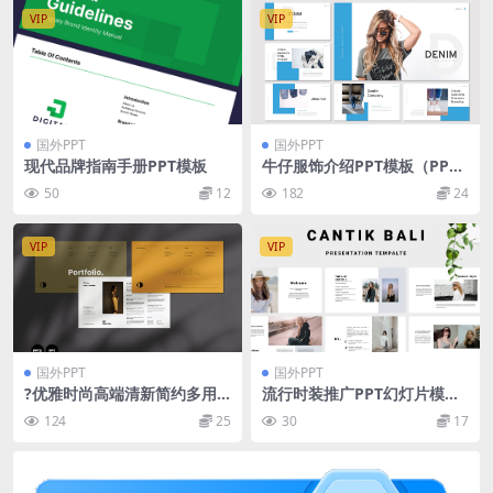
VIP
VIP
国外PPT
国外PPT
现代品牌指南手册PPT模板
牛仔服饰介绍PPT模板（PPT
X）
50
12
182
24
VIP
VIP
国外PPT
国外PPT
?优雅时尚高端清新简约多用
流行时装推广PPT幻灯片模板
途的高品质powerpoint幻灯
Fashionable – PowerPoint
124
25
30
17
片演示模板（pptx）
Template