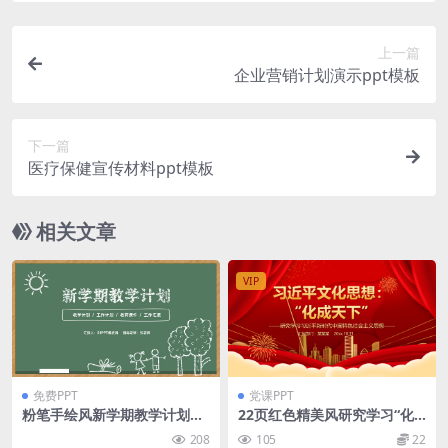
上一篇
企业营销计划演示ppt模板
下一篇
医疗保健宣传材料ppt模板
相关文章
VIP
免费PPT
党课PPT
粉笔手绘风新学期教学计划pp
22页红色精美风研究学习“化
t模板
成天下”ppt模版
208
105
22