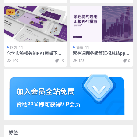
VIP
国外PPT
免费PPT
化学实验相关的PPT模板下载
紫色调商务极简汇报总结ppt
（PPTX）
模板免费下载
109
19
138
0
标签