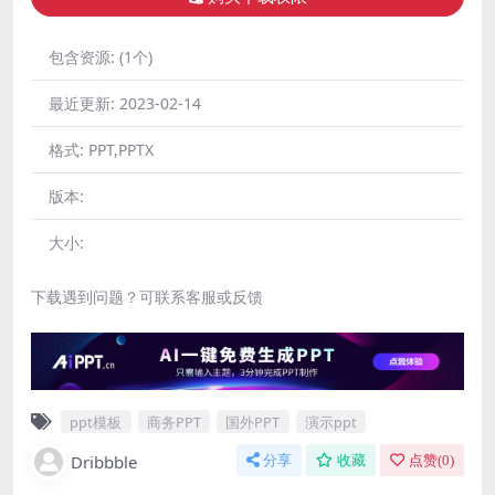
包含资源:
(1个)
最近更新:
2023-02-14
格式:
PPT,PPTX
版本:
大小:
下载遇到问题？可联系客服或反馈
ppt模板
商务PPT
国外PPT
演示ppt
Dribbble
分享
收藏
点赞(
0
)