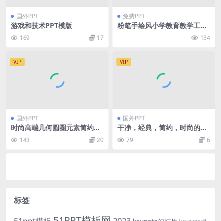
国外PPT
免费PPT
游戏和技术PPT模版
粉笔手绘风小学教育教学工作
汇报ppt模板
169
17
134
VIP
VIP
国外PPT
国外PPT
时尚高端几何圆圈元素简约po
干净，经典，简约，时尚的PP
werpoint幻灯片演示模板（p
T模板
143
20
79
6
ptx）
标签
51PPT模板网