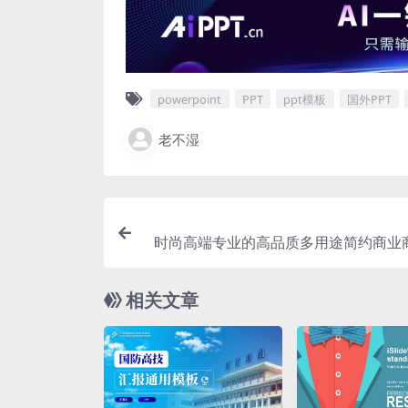
powerpoint
PPT
ppt模板
国外PPT
老不湿
时尚高端专业的高品质多用途简约商业商
erpoint幻灯片演示模板（
相关文章