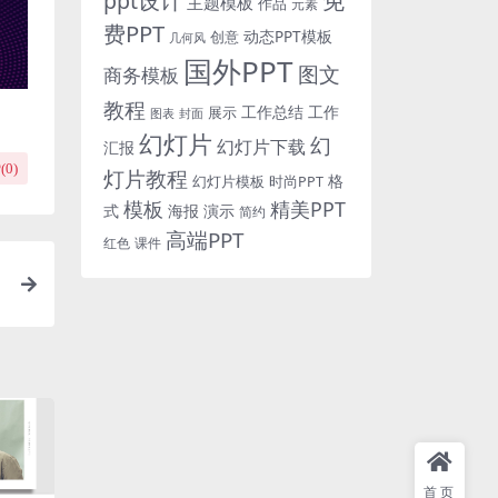
免
ppt设计
主题模板
作品
元素
费PPT
动态PPT模板
创意
几何风
国外PPT
图文
商务模板
教程
工作总结
工作
展示
图表
封面
幻灯片
幻
幻灯片下载
汇报
(
0
)
灯片教程
格
时尚PPT
幻灯片模板
模板
精美PPT
式
海报
演示
简约
高端PPT
红色
课件
幻
首页