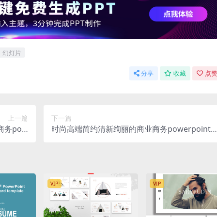
幻灯片
分享
收藏
点赞
上一篇
下一篇
务pow
时尚高端简约清新绚丽的商业商务powerpoint
pptx）
灯片演示模板（pptx）
VIP
VIP