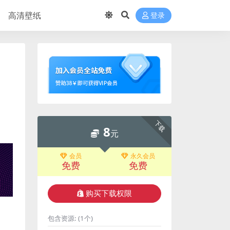
高清壁纸
登录
下载
8
元
会员
永久会员
免费
免费
购买下载权限
包含资源:
(1个)