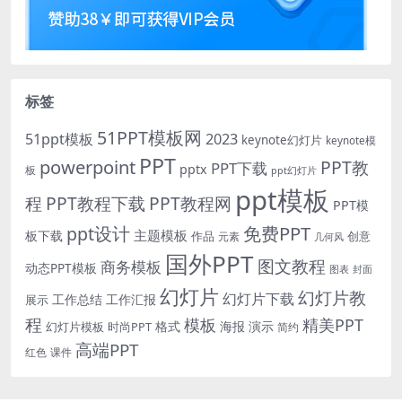
标签
51PPT模板网
51ppt模板
2023
keynote幻灯片
keynote模
PPT
powerpoint
PPT教
PPT下载
pptx
板
ppt幻灯片
ppt模板
程
PPT教程下载
PPT教程网
PPT模
免费PPT
ppt设计
主题模板
板下载
作品
创意
元素
几何风
国外PPT
图文教程
商务模板
动态PPT模板
图表
封面
幻灯片
幻灯片教
幻灯片下载
工作总结
工作汇报
展示
程
模板
精美PPT
格式
海报
演示
时尚PPT
幻灯片模板
简约
高端PPT
红色
课件