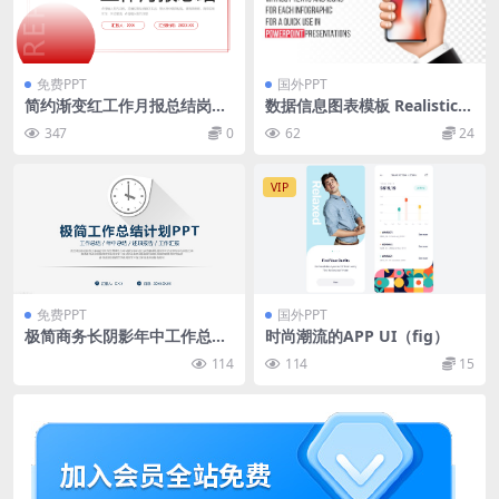
免费PPT
国外PPT
简约渐变红工作月报总结岗位
数据信息图表模板 Realistic i
述职汇报PPT模板
nfographic templates
347
0
62
24
VIP
免费PPT
国外PPT
极简商务长阴影年中工作总结
时尚潮流的APP UI（fig）
计划ppt模板
114
114
15