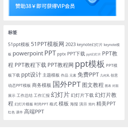
标签
51PPT模板网
51ppt模板
2023
keynote幻灯片
keynote模
PPT
powerpoint
PPT教
PPT下载
pptx
板
ppt幻灯片
ppt模板
程
PPT教程下载
PPT教程网
PPT模
免费PPT
ppt设计
主题模板
板下载
作品
创意
元素
几何风
国外PPT
图文教程
商务模板
动态PPT模板
图表
封面
幻灯片
幻灯片教
幻灯片下载
工作总结
工作汇报
展示
程
模板
精美PPT
格式
海报
演示
时尚PPT
幻灯片模板
简约
高端PPT
红色
课件