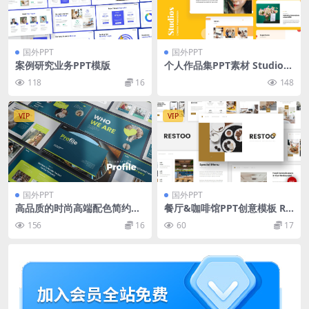
国外PPT
国外PPT
案例研究业务PPT模版
个人作品集PPT素材 Studios
– Creative Power Point Pre
118
16
148
sentation
VIP
VIP
国外PPT
国外PPT
高品质的时尚高端配色简约多
餐厅&咖啡馆PPT创意模板 Re
用途powerpoint幻灯片演示
staurant & Cafe PowerPoin
156
16
60
17
模板（pptx）
t Template