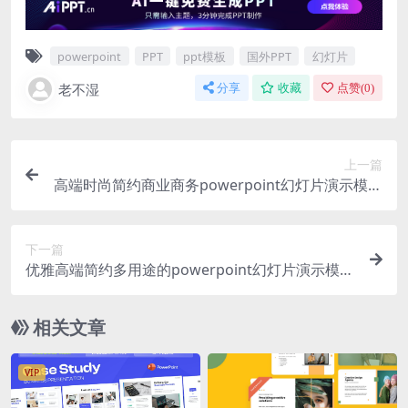
powerpoint
PPT
ppt模板
国外PPT
幻灯片
老不湿
分享
收藏
点赞(
0
)
上一篇
高端时尚简约商业商务powerpoint幻灯片演示模板
（pptx）
下一篇
优雅高端简约多用途的powerpoint幻灯片演示模板
（pptx）
相关文章
VIP