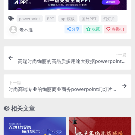
powerpoint
PPT
ppt模板
国外PPT
幻灯片
老不湿
分享
收藏
点赞(
0
)
上一篇
高端时尚绚丽的高品质多用途大数据powerpoint幻
灯片演示模板（pptx）
下一篇
时尚高端专业的绚丽商业商务powerpoint幻灯片演
示模板（pptx）
相关文章