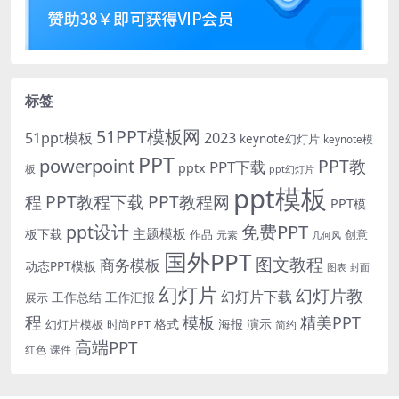
标签
51PPT模板网
51ppt模板
2023
keynote幻灯片
keynote模
PPT
powerpoint
PPT教
PPT下载
pptx
板
ppt幻灯片
ppt模板
程
PPT教程下载
PPT教程网
PPT模
免费PPT
ppt设计
主题模板
板下载
作品
创意
元素
几何风
国外PPT
图文教程
商务模板
动态PPT模板
图表
封面
幻灯片
幻灯片教
幻灯片下载
工作总结
工作汇报
展示
程
模板
精美PPT
格式
海报
演示
时尚PPT
幻灯片模板
简约
高端PPT
红色
课件