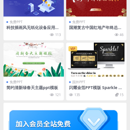
免费PPT
免费PPT
科技插画风无纸化设备应用报
国潮复古中国红地产年终总结
告ppt模板
通用ppt模板
113
46
VIP
免费PPT
国外PPT
简约清新绿春天主题ppt模板
闪耀金箔PPT模版 Sparkle G
old Foil PPT Templates
121
135
15