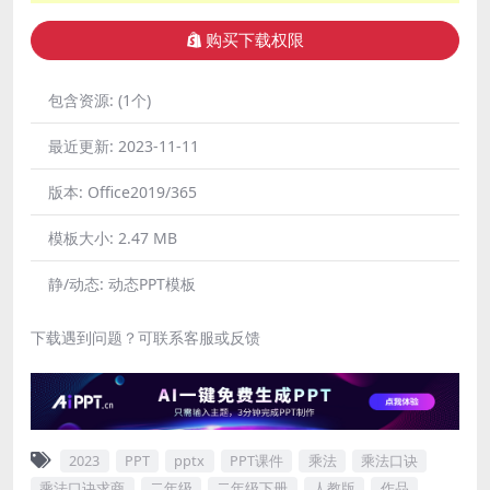
购买下载权限
包含资源:
(1个)
最近更新:
2023-11-11
版本:
Office2019/365
模板大小:
2.47 MB
静/动态:
动态PPT模板
下载遇到问题？可联系客服或反馈
2023
PPT
pptx
PPT课件
乘法
乘法口诀
乘法口诀求商
二年级
二年级下册
人教版
作品