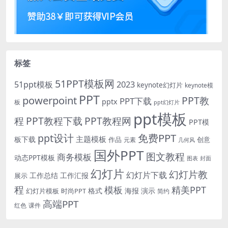
标签
51PPT模板网
51ppt模板
2023
keynote幻灯片
keynote模
PPT
powerpoint
PPT教
PPT下载
pptx
板
ppt幻灯片
ppt模板
程
PPT教程下载
PPT教程网
PPT模
免费PPT
ppt设计
主题模板
板下载
作品
创意
元素
几何风
国外PPT
图文教程
商务模板
动态PPT模板
图表
封面
幻灯片
幻灯片教
幻灯片下载
工作总结
工作汇报
展示
程
模板
精美PPT
格式
海报
演示
时尚PPT
幻灯片模板
简约
高端PPT
红色
课件