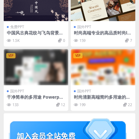
免费PPT
国外PPT
中国风古典花纹与飞鸟背景PP
时尚高端专业的高品质时尚lo
T模板
okbook Google Slides谷歌
1.5K
0
159
7
幻灯片演示模板（pptx）
VIP
VIP
国外PPT
国外PPT
干净简单的多用途 Powerpoi
时尚清新高端简约多用途的创
nt 模板 Armoca – Powerpoi
意powerpoint幻灯片演示模
133
12
199
22
nt Template
板（pptx）