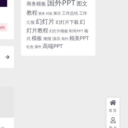
国外PPT
图文
商务模板
教程
工作总结
工作
展示
图表
封面
幻灯片
幻
幻灯片下载
汇报
(
0
)
灯片教程
格
时尚PPT
幻灯片模板
模板
精美PPT
式
海报
演示
简约
高端PPT
红色
课件
首页
用户