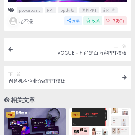
powerpoint
PPT
ppt模板
国外PPT
幻灯片
老不湿
分享
收藏
点赞(
0
)
上一篇
VOGUE – 时尚黑白内容PPT模板
下一篇
创意机构企业介绍PPT模板
相关文章
VIP
VIP