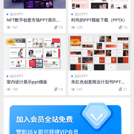
国外PPT
国外PPT
NFT数字创意市场PPT演示文
时尚的PPT模板下载（PPTX）
稿 Ertherum – NFT Digital P
161
10
129
16
owerpoint Template
VIP
VIP
国外PPT
国外PPT
室内设计展示ppt模板
朱红色创意商业计划书PPT模
板下载
100
14
147
21