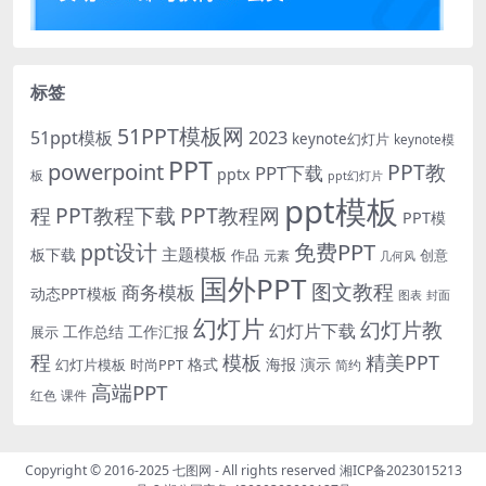
标签
51PPT模板网
51ppt模板
2023
keynote幻灯片
keynote模
PPT
powerpoint
PPT教
PPT下载
pptx
板
ppt幻灯片
ppt模板
程
PPT教程下载
PPT教程网
PPT模
免费PPT
ppt设计
主题模板
板下载
作品
创意
元素
几何风
国外PPT
图文教程
商务模板
动态PPT模板
图表
封面
幻灯片
幻灯片教
幻灯片下载
工作总结
工作汇报
展示
程
模板
精美PPT
格式
海报
演示
时尚PPT
幻灯片模板
简约
高端PPT
红色
课件
Copyright © 2016-2025
七图网
- All rights reserved
湘ICP备2023015213