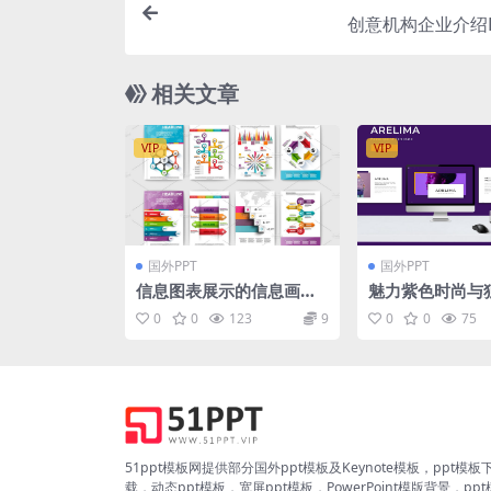
创意机构企业介绍P
相关文章
VIP
VIP
国外PPT
国外PPT
信息图表展示的信息画册
魅力紫色时尚与
模板 Set of Infographic
展现ppt模板
0
0
123
9
0
0
75
brochures
51ppt模板网提供部分国外ppt模板及Keynote模板，ppt模板
载，动态ppt模板，宽屏ppt模板，PowerPoint模版背景，pp