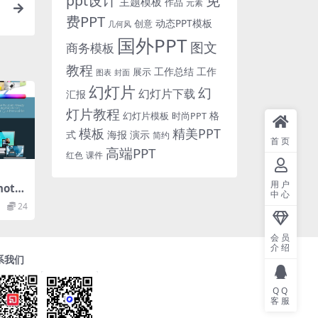
免
ppt设计
主题模板
作品
元素
费PPT
动态PPT模板
创意
几何风
国外PPT
图文
商务模板
教程
工作总结
工作
展示
图表
封面
幻灯片
幻
幻灯片下载
汇报
灯片教程
格
时尚PPT
幻灯片模板
模板
精美PPT
式
海报
演示
简约
首页
高端PPT
红色
课件
用户
ote
中心
24
会员
介绍
系我们
QQ
客服