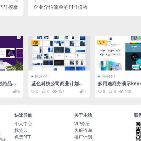
PT模板
企业介绍简单的PPT模板
VIP
VIP
国外PPT
国外PPT
独特品味
蓝色科技公司商业计划书P
多用途商务演示keyn
PT模板
主题模板
5
0
0
154
7
0
0
148
快速导航
关于本站
联
个人中心
VIP介绍
标签云
客服咨询
下
免费PPT
推广计划
t模板