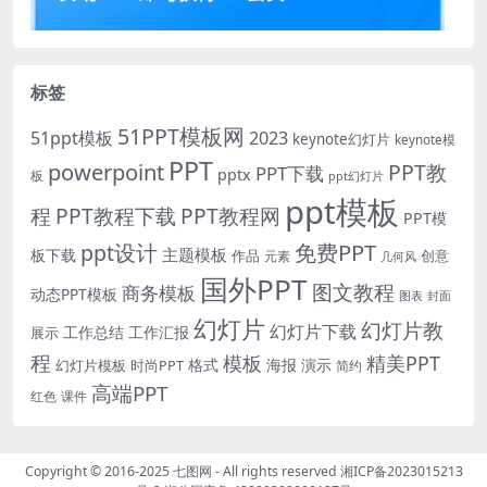
标签
51PPT模板网
51ppt模板
2023
keynote幻灯片
keynote模
PPT
powerpoint
PPT教
PPT下载
pptx
板
ppt幻灯片
ppt模板
程
PPT教程下载
PPT教程网
PPT模
免费PPT
ppt设计
主题模板
板下载
作品
创意
元素
几何风
国外PPT
图文教程
商务模板
动态PPT模板
图表
封面
幻灯片
幻灯片教
幻灯片下载
工作总结
工作汇报
展示
程
模板
精美PPT
格式
海报
演示
时尚PPT
幻灯片模板
简约
高端PPT
红色
课件
Copyright © 2016-2025
七图网
- All rights reserved
湘ICP备2023015213