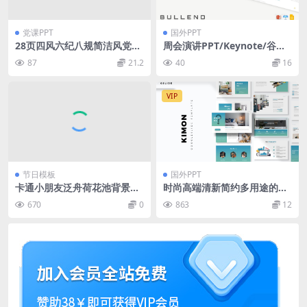
党课PPT
国外PPT
28页四风六纪八规简洁风党的
周会演讲PPT/Keynote/谷歌
作风建设党课课件PPT
幻灯片三合一模板 Bullen – P
87
21.2
40
16
resentation PPTX / GSlides
/ Key
VIP
节日模板
国外PPT
卡通小朋友泛舟荷花池背景立
时尚高端清新简约多用途的高
夏主题班会PPT模板
品质工作总结Google Sliedes
670
0
863
12
谷歌幻灯片powerpoint演示
模板（pptx）