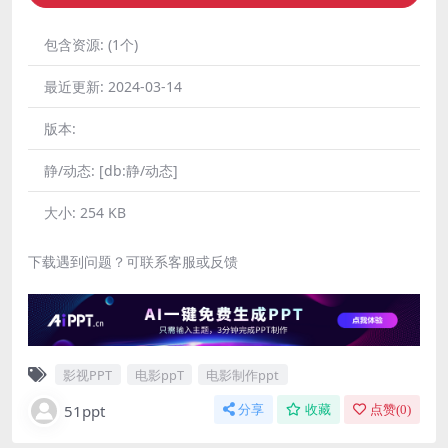
包含资源:
(1个)
最近更新:
2024-03-14
版本:
静/动态:
[db:静/动态]
大小:
254 KB
下载遇到问题？可联系客服或反馈
影视PPT
电影ppT
电影制作ppt
51ppt
分享
收藏
点赞(
0
)