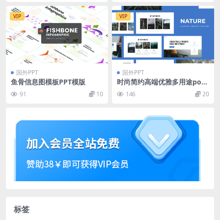
VIP
VIP
国外PPT
国外PPT
鱼骨信息图模板PPT模版
时尚简约高端优雅多用途pow
erpoint幻灯片演示模板（ppt
91
10
146
20
x）
标签