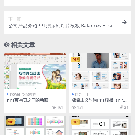
emplate
下一篇
公司产品介绍PPT演示幻灯片模板 Balances Busin
ess Presentation PowerPoint Template
相关文章
VIP
PowerPoint教程
国外PPT
PPT页与页之间的动画
极简主义时尚PPT模板（PPT
X）
161
151
24
VIP
VIP