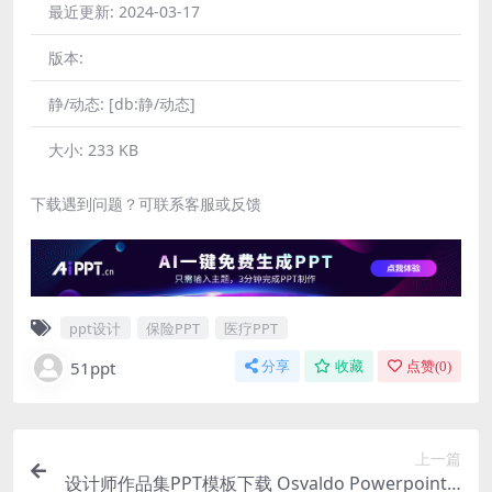
最近更新:
2024-03-17
版本:
静/动态:
[db:静/动态]
大小:
233 KB
下载遇到问题？可联系客服或反馈
ppt设计
保险PPT
医疗PPT
51ppt
分享
收藏
点赞(
0
)
上一篇
设计师作品集PPT模板下载 Osvaldo Powerpoint T