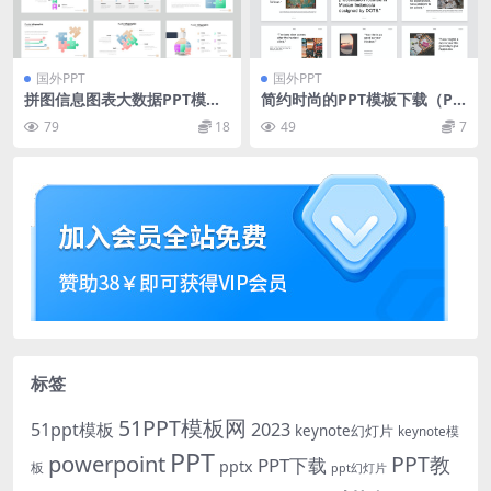
国外PPT
国外PPT
拼图信息图表大数据PPT模板
简约时尚的PPT模板下载（PP
下载
TX）
79
18
49
7
标签
51PPT模板网
51ppt模板
2023
keynote幻灯片
keynote模
PPT
powerpoint
PPT教
PPT下载
pptx
板
ppt幻灯片