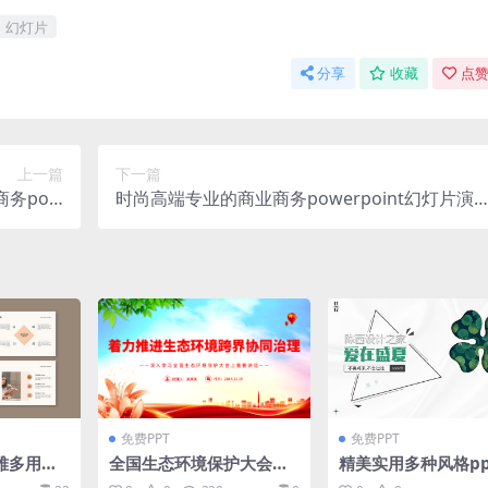
幻灯片
分享
收藏
点赞
上一篇
下一篇
务pow
时尚高端专业的商业商务powerpoint幻灯片演
pptx）
模板（pptx）
免费PPT
免费PPT
雅多用途
全国生态环境保护大会上
精美实用多种风格pp
point
重要讲话专题党课课件模
面模板（5套）