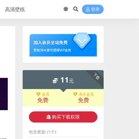
高清壁纸
登录
）
下载
11
元
会员
永久会员
免费
免费
购买下载权限
包含资源:
(1个)