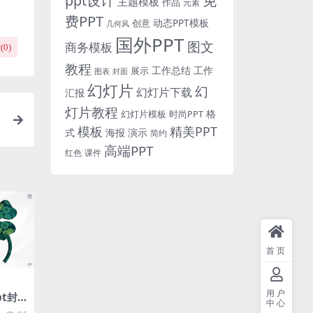
免
ppt设计
主题模板
作品
元素
费PPT
动态PPT模板
创意
几何风
国外PPT
图文
商务模板
(
0
)
教程
工作总结
工作
展示
图表
封面
幻灯片
幻
幻灯片下载
汇报
灯片教程
格
时尚PPT
幻灯片模板
示
模板
精美PPT
式
海报
演示
简约
高端PPT
红色
课件
首页
用户
t封
中心