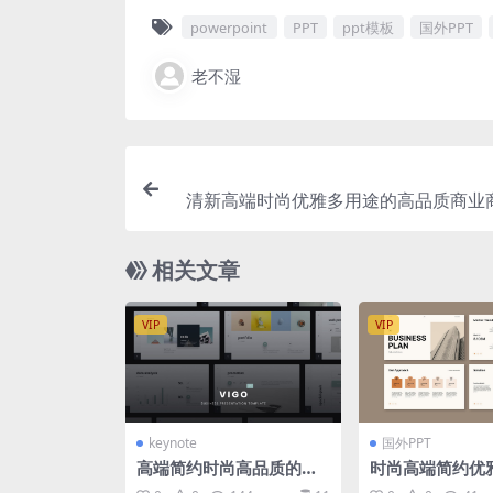
powerpoint
PPT
ppt模板
国外PPT
老不湿
清新高端时尚优雅多用途的高品质商业商
erpoint幻灯片演示模板（
相关文章
VIP
VIP
keynote
国外PPT
高端简约时尚高品质的多
时尚高端简约优
用途keynote幻灯片演示
商业计划书power