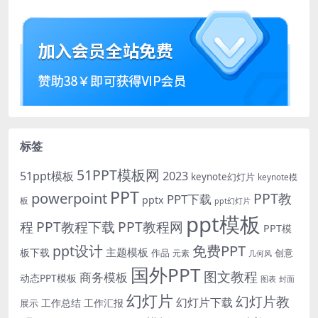
标签
51PPT模板网
51ppt模板
2023
keynote幻灯片
keynote模
PPT
powerpoint
PPT教
PPT下载
pptx
板
ppt幻灯片
ppt模板
程
PPT教程下载
PPT教程网
PPT模
免费PPT
ppt设计
主题模板
板下载
作品
创意
元素
几何风
国外PPT
图文教程
商务模板
动态PPT模板
图表
封面
幻灯片
幻灯片教
幻灯片下载
工作总结
工作汇报
展示