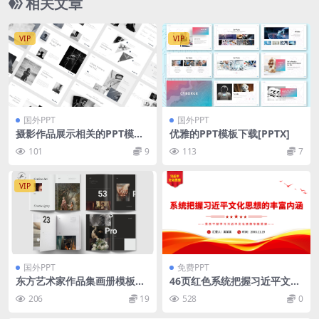
相关文章
VIP
VIP
国外PPT
国外PPT
摄影作品展示相关的PPT模板
优雅的PPT模板下载[PPTX]
下载[PPTX]
101
9
113
7
VIP
国外PPT
免费PPT
东方艺术家作品集画册模板（i
46页红色系统把握习近平文化
ndd）
思想的丰富内涵PPT模板
206
19
528
0