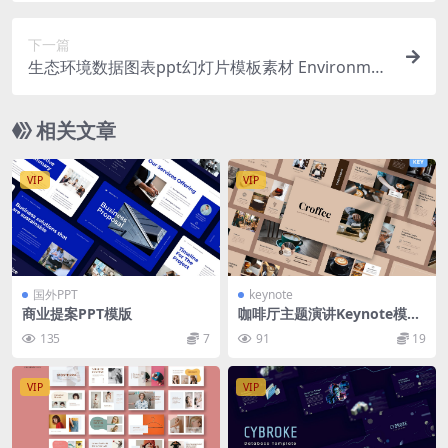
下一篇
生态环境数据图表ppt幻灯片模板素材 Environmen
t Infographic Powerpoint
相关文章
VIP
VIP
国外PPT
keynote
商业提案PPT模版
咖啡厅主题演讲Keynote模板
Croffee – Coffee Shop Keyn
135
7
91
19
ote Template
VIP
VIP