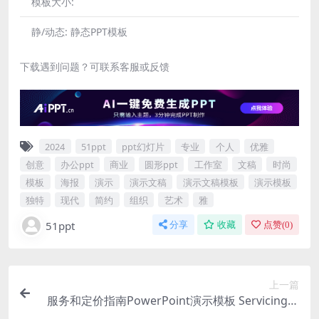
模板大小:
静/动态:
静态PPT模板
下载遇到问题？可联系客服或反馈
2024
51ppt
ppt幻灯片
专业
个人
优雅
创意
办公ppt
商业
圆形ppt
工作室
文稿
时尚
模板
海报
演示
演示文稿
演示文稿模板
演示模板
独特
现代
简约
组织
艺术
雅
51ppt
分享
收藏
点赞(
0
)
上一篇
服务和定价指南PowerPoint演示模板 Servicing &
Pricing Guide PowerPoint Presentation