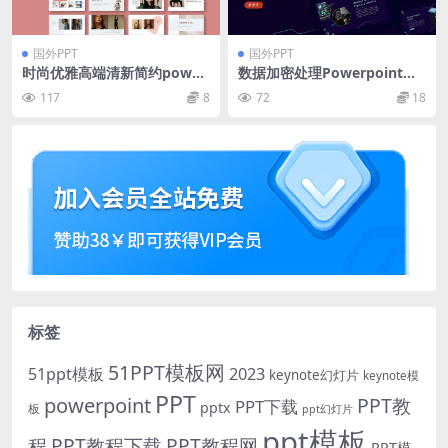
国外PPT
国外PPT
时尚优雅高端清新简约power
数据加密处理Powerpoint幻
point幻灯片演示模板（ppt
灯片模板 Cybroke – Powerp
117
8
72
18
x）
oint Template
标签
51PPT模板网
51ppt模板
2023
keynote幻灯片
keynote模
PPT
powerpoint
PPT教
PPT下载
pptx
板
ppt幻灯片
ppt模板
程
PPT教程下载
PPT教程网
PPT模