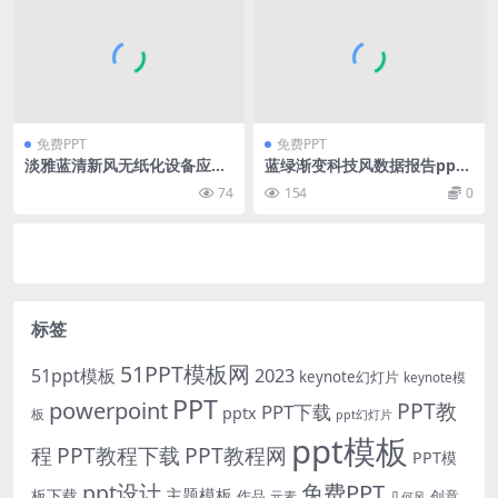
免费PPT
免费PPT
淡雅蓝清新风无纸化设备应用
蓝绿渐变科技风数据报告ppt
报告ppt模板
模板
74
154
0
标签
51PPT模板网
51ppt模板
2023
keynote幻灯片
keynote模
PPT
powerpoint
PPT教
PPT下载
pptx
板
ppt幻灯片
ppt模板
程
PPT教程下载
PPT教程网
PPT模
免费PPT
ppt设计
主题模板
板下载
作品
创意
元素
几何风