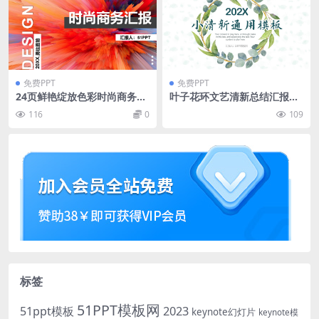
免费PPT
免费PPT
24页鲜艳绽放色彩时尚商务汇
叶子花环文艺清新总结汇报商
报PPT模板
务通用ppt模板
116
0
109
标签
51PPT模板网
51ppt模板
2023
keynote幻灯片
keynote模