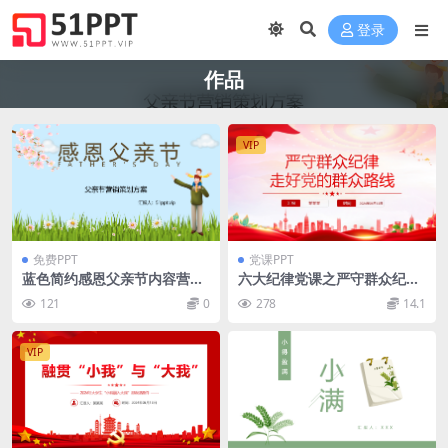
登录
作品
VIP
免费PPT
党课PPT
蓝色简约感恩父亲节内容营销
六大纪律党课之严守群众纪律
案例策划方案PPT模板
走好党的群众路线PPT课件
121
0
278
14.1
VIP