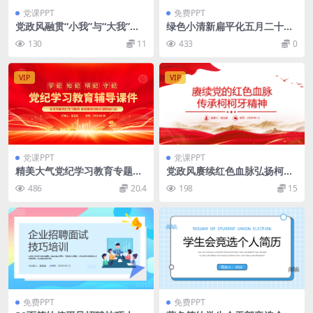
党课PPT
免费PPT
党政风融贯“小我”与“大我”高
绿色小清新扁平化五月二十一
校思政课PPT模板
号小满节气介绍课件专题PPT
130
11
433
0
模板
VIP
VIP
党课PPT
党课PPT
精美大气党纪学习教育专题辅
党政风赓续红色血脉弘扬柯柯
导微党课PPT模板
牙精神PPT模板
486
20.4
198
15
免费PPT
免费PPT