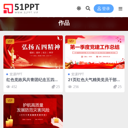
登录
作品
VIP
VIP
党课PPT
党课PPT
红色党政风共青团纪念五四运
21页红色大气精美党员干部党
动104周年课件PPT模板
建工作总结课件PPT模板下载
452
25
256
25
VIP