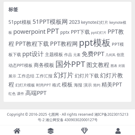
标签
51PPT模板网
51ppt模板
2023
keynote幻灯片
keynote模
PPT
powerpoint
PPT教
PPT下载
pptx
板
ppt幻灯片
ppt模板
程
PPT教程下载
PPT教程网
PPT模
免费PPT
ppt设计
主题模板
板下载
作品
创意
元素
几何风
国外PPT
图文教程
商务模板
动态PPT模板
图表
封面
幻灯片
幻灯片教
幻灯片下载
工作总结
工作汇报
展示
程
模板
精美PPT
格式
海报
演示
时尚PPT
幻灯片模板
简约
高端PPT
红色
课件
Copyright © 2016-2025
七图网
- All rights reserved
湘ICP备2023015213
号-2
湘公网安备 43090302000127号