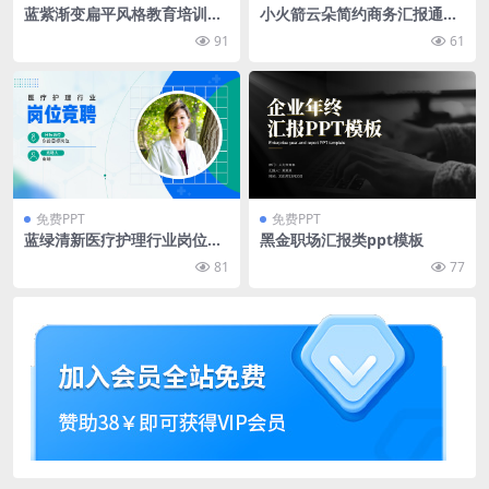
蓝紫渐变扁平风格教育培训课
小火箭云朵简约商务汇报通用
程开发ppt模板
ppt模板
91
61
免费PPT
免费PPT
蓝绿清新医疗护理行业岗位竞
黑金职场汇报类ppt模板
聘ppt模板
81
77