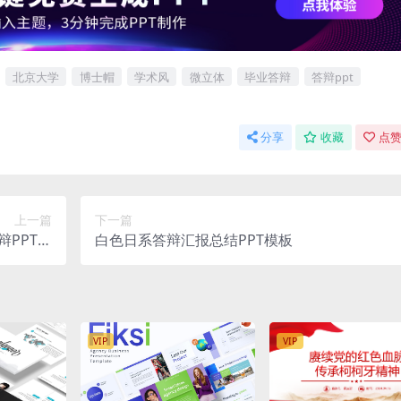
北京大学
博士帽
学术风
微立体
毕业答辩
答辩ppt
分享
收藏
点赞
上一篇
下一篇
PPT模
白色日系答辩汇报总结PPT模板
板
VIP
VIP