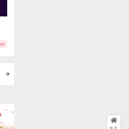
(
0
)
首页