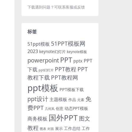
下载遇到问题？可联系客服或反馈
标签
51PPT模板网
51ppt模板
2023
keynote幻灯片
keynote模板
PPT
powerpoint
PPT
pptx
PPT教程
PPT
下载
ppt幻灯片
教程下载
PPT教程网
ppt模板
PPT模板下载
免
ppt设计
主题模板
作品
元素
费PPT
动态PPT模板
创意
几何风
国外PPT
图文
商务模板
教程
工作总结
工作
展示
图表
封面