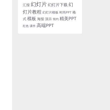
幻灯片
幻
幻灯片下载
汇报
灯片教程
格
时尚PPT
幻灯片模板
模板
精美PPT
式
海报
演示
简约
高端PPT
红色
课件