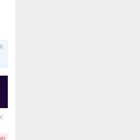
盗
t
(
0
)