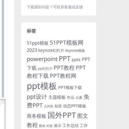
下载遇到问题？可联系客服或反馈
标签
51PPT模板网
51ppt模板
2023
keynote幻灯片
keynote模板
PPT
powerpoint
PPT
pptx
PPT教程
PPT
下载
ppt幻灯片
教程下载
PPT教程网
ppt模板
PPT模板下载
免
ppt设计
主题模板
作品
元素
费PPT
动态PPT模板
创意
几何风
国外PPT
图文
商务模板
教程
工作总结
工作
展示
图表
封面