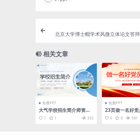
北京大学博士帽学术风微立体论文答辩通
相关文章
免费PPT
免费PPT
大气学校招生简介师资力
23页做一名好党
量介绍PPT模板
七一建党节党性
1
1
333
0
0
561
党课PPT模板