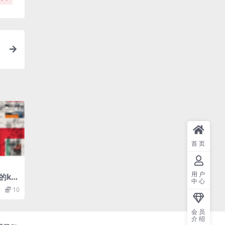
首页
用户
的ke
中心
板（k
10
会员
介绍