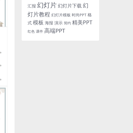
幻灯片
幻
幻灯片下载
汇报
灯片教程
格
时尚PPT
幻灯片模板
模板
精美PPT
式
海报
演示
简约
高端PPT
红色
课件