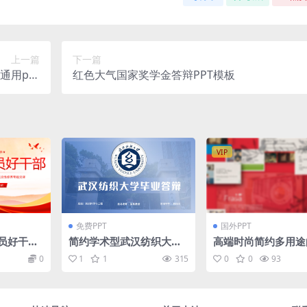
上一篇
下一篇
用ppt
红色大气国家奖学金答辩PPT模板
模板
VIP
免费PPT
国外PPT
员好干部
简约学术型武汉纺织大学
高端时尚简约多用途
修养专题
毕业答辩ppt模板
ynote幻灯片演示模
0
1
1
315
0
0
93
ey）