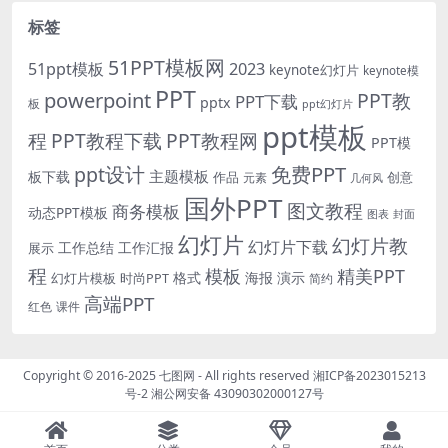
标签
51PPT模板网
51ppt模板
2023
keynote幻灯片
keynote模
PPT
powerpoint
PPT教
PPT下载
pptx
板
ppt幻灯片
ppt模板
程
PPT教程下载
PPT教程网
PPT模
免费PPT
ppt设计
主题模板
板下载
作品
创意
元素
几何风
国外PPT
图文教程
商务模板
动态PPT模板
图表
封面
幻灯片
幻灯片教
幻灯片下载
工作总结
工作汇报
展示
程
模板
精美PPT
格式
海报
演示
时尚PPT
幻灯片模板
简约
高端PPT
红色
课件
Copyright © 2016-2025
七图网
- All rights reserved
湘ICP备2023015213
号-2
湘公网安备 43090302000127号