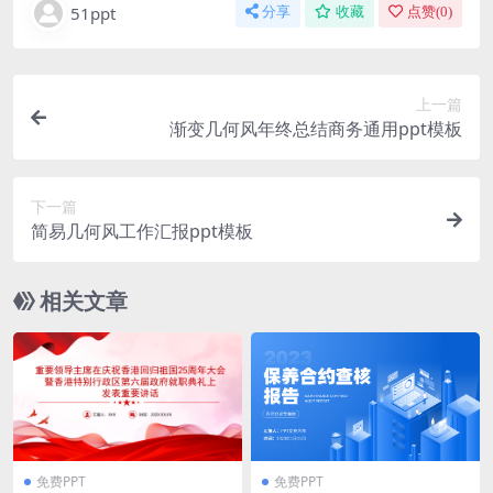
51ppt
分享
收藏
点赞(
0
)
上一篇
渐变几何风年终总结商务通用ppt模板
下一篇
简易几何风工作汇报ppt模板
相关文章
免费PPT
免费PPT