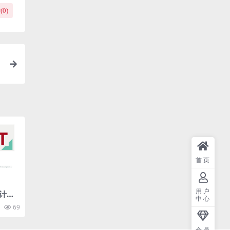
(
0
)
首页
用户
计感
中心
汇报p
69
会员