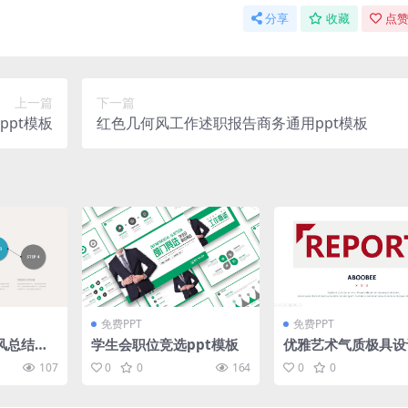
分享
收藏
点赞
上一篇
下一篇
pt模板
红色几何风工作述职报告商务通用ppt模板
免费PPT
免费PPT
风总结汇
学生会职位竞选ppt模板
优雅艺术气质极具设
模板
简约大气欧美风工作
107
0
0
164
0
0
pt模板