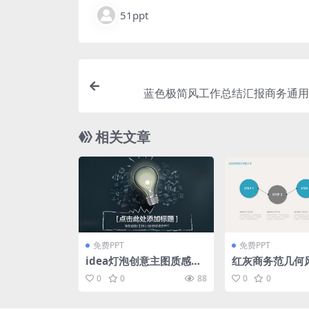
51ppt
蓝色极简风工作总结汇报商务通用p
相关文章
免费PPT
免费PPT
idea灯泡创意主图质感图
红灰商务范几何
表商务汇报通用ppt模板
报商务通用ppt
0
0
88
0
0