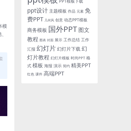
PPT模板下载
免
ppt设计
主题模板
作品
元素
费PPT
动态PPT模板
创意
几何风
本模
国外PPT
图文
商务模板
结、
教程
工作总结
工作
展示
图表
封面
幻灯片
幻
幻灯片下载
汇报
灯片教程
格
时尚PPT
盗
幻灯片模板
模板
精美PPT
式
海报
演示
简约
高端PPT
红色
课件