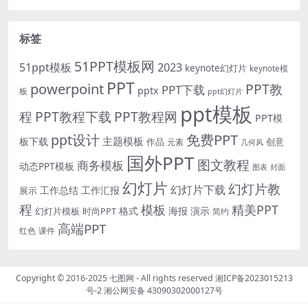
标签
51PPT模板网
51ppt模板
2023
keynote幻灯片
keynote模
PPT
powerpoint
PPT教
PPT下载
pptx
板
ppt幻灯片
ppt模板
程
PPT教程下载
PPT教程网
PPT模
免费PPT
ppt设计
主题模板
板下载
作品
创意
元素
几何风
国外PPT
图文教程
商务模板
动态PPT模板
图表
封面
幻灯片
幻灯片教
幻灯片下载
工作总结
工作汇报
展示
程
模板
精美PPT
格式
海报
演示
时尚PPT
幻灯片模板
简约
高端PPT
红色
课件
Copyright © 2016-2025
七图网
- All rights reserved
湘ICP备2023015213
号-2
湘公网安备 43090302000127号