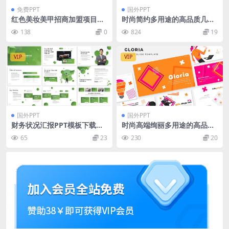
免费PPT
国外PPT
红色美妆美甲招商加盟项目书
时尚简约多用途的高品质几何
ppt模板
图形powerpoint幻灯片演示
138
0
824
19
模板（pptx）
VIP
VIP
国外PPT
国外PPT
财务状况汇报PPT模板下载
时尚高端绚丽多用途的高品质
（PPT,PPTX）
青春活力Google Slides谷歌
65
23
230
20
幻灯片演示模板（pptx）