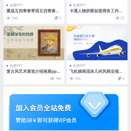
免费PPT
免费PPT
重温五四青春寄语五四青春寄
卡通人物拼图创意商务工作总
语PPT模板
结汇报ppt模板
344
0
57
免费PPT
免费PPT
复古风艺术展览介绍画展ppt
飞机插画流体几何风商业项目
模板
计划书ppt模板
186
305
0