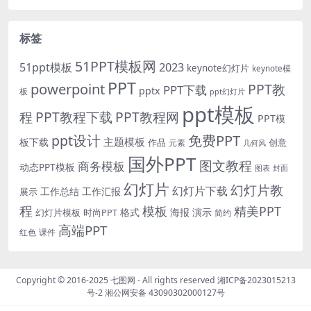
标签
51PPT模板网
51ppt模板
2023
keynote幻灯片
keynote模
PPT
powerpoint
PPT教
PPT下载
pptx
板
ppt幻灯片
ppt模板
程
PPT教程下载
PPT教程网
PPT模
免费PPT
ppt设计
主题模板
板下载
作品
创意
元素
几何风
国外PPT
图文教程
商务模板
动态PPT模板
图表
封面
幻灯片
幻灯片教
幻灯片下载
工作总结
工作汇报
展示
程
模板
精美PPT
格式
海报
演示
时尚PPT
幻灯片模板
简约
高端PPT
红色
课件
Copyright © 2016-2025
七图网
- All rights reserved
湘ICP备2023015213
号-2
湘公网安备 43090302000127号