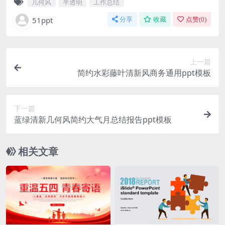
几何风
半透明
工作总结
51ppt
分享
收藏
点赞(
0
)
上一篇
简约水彩藤叶清新风商务通用ppt模板
下一篇
蓝绿清新几何风简约大气月总结报告ppt模板
相关文章