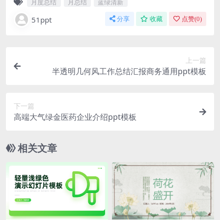
月度总结
月总结
蓝绿清新
51ppt
分享
收藏
点赞(
0
)
上一篇
半透明几何风工作总结汇报商务通用ppt模板
下一篇
高端大气绿金医药企业介绍ppt模板
相关文章