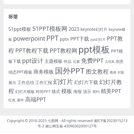
标签
51PPT模板网
51ppt模板
2023
keynote幻灯片
keynote模
PPT
powerpoint
PPT教
PPT下载
pptx
板
ppt幻灯片
ppt模板
程
PPT教程下载
PPT教程网
PPT模
免费PPT
ppt设计
主题模板
板下载
作品
创意
元素
几何风
国外PPT
图文教程
商务模板
动态PPT模板
图表
封面
幻灯片
幻灯片教
幻灯片下载
工作总结
工作汇报
展示
程
模板
精美PPT
格式
海报
演示
时尚PPT
幻灯片模板
简约
高端PPT
红色
课件
Copyright © 2016-2025
七图网
- All rights reserved
湘ICP备2023015213
号-2
湘公网安备 43090302000127号