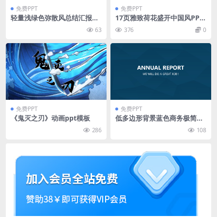
免费PPT
免费PPT
轻量浅绿色弥散风总结汇报通
17页雅致荷花盛开中国风PPT
用ppt模板
模板下载
63
376
0
免费PPT
免费PPT
《鬼灭之刃》动画ppt模板
低多边形背景蓝色商务极简大
气工作汇报ppt模板
286
108