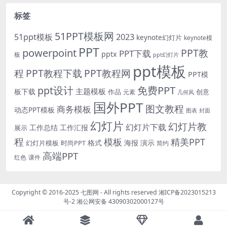
标签
51PPT模板网
51ppt模板
2023
keynote幻灯片
keynote模
PPT
powerpoint
PPT教
PPT下载
pptx
板
ppt幻灯片
ppt模板
程
PPT教程下载
PPT教程网
PPT模
免费PPT
ppt设计
主题模板
板下载
作品
创意
元素
几何风
国外PPT
图文教程
商务模板
动态PPT模板
图表
封面
幻灯片
幻灯片教
幻灯片下载
工作总结
工作汇报
展示
程
模板
精美PPT
格式
海报
演示
时尚PPT
幻灯片模板
简约
高端PPT
红色
课件
Copyright © 2016-2025
七图网
- All rights reserved
湘ICP备2023015213
号-2
湘公网安备 43090302000127号