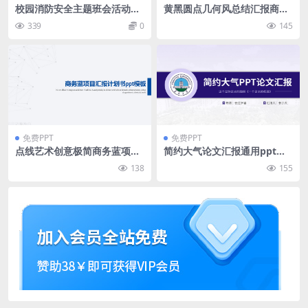
校园消防安全主题班会活动pp
黄黑圆点几何风总结汇报商务
t模板
通用型ppt模板
339
0
145
免费PPT
免费PPT
点线艺术创意极简商务蓝项目
简约大气论文汇报通用ppt模
汇报计划书ppt模板
板
138
155