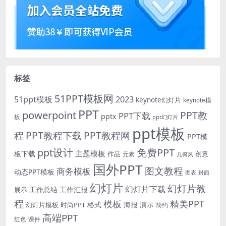
标签
51PPT模板网
51ppt模板
2023
keynote幻灯片
keynote模
PPT
powerpoint
PPT教
PPT下载
pptx
板
ppt幻灯片
ppt模板
程
PPT教程下载
PPT教程网
PPT模
免费PPT
ppt设计
主题模板
板下载
作品
创意
元素
几何风
国外PPT
图文教程
商务模板
动态PPT模板
图表
封面
幻灯片
幻灯片教
幻灯片下载
工作总结
工作汇报
展示
程
模板
精美PPT
格式
海报
演示
时尚PPT
幻灯片模板
简约
高端PPT
红色
课件