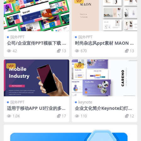
VIP
VIP
国外PPT
国外PPT
公司/企业宣传PPT模板下载 S
时尚杂志风ppt素材 MAON –
aruki – Business PowerPoi
Keynote Template
42
13
670
13
nt Template
VIP
VIP
国外PPT
keynote
适用于移动APP UI行业的多用
企业文化简介Keynote幻灯片
途大数据powerpoint幻灯片
设计模板 Careno – Keynote
1.0K
17
110
12
演示模板（pptx）
Template