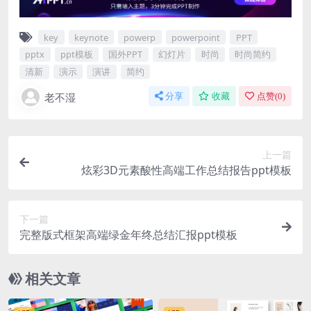
key
keynote
powerp
powerpoint
PPT
pptx
ppt模板
国外PPT
幻灯片
时尚
时尚简约
清新
演示
演讲
简约
老不湿
分享
收藏
点赞(
0
)
上一篇
炫彩3D元素酸性高端工作总结报告ppt模板
下一篇
完整版式框架高端绿金年终总结汇报ppt模板
相关文章