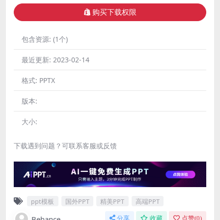
购买下载权限
包含资源:
(1个)
最近更新:
2023-02-14
格式:
PPTX
版本:
大小:
下载遇到问题？可联系客服或反馈
ppt模板
国外PPT
精美PPT
高端PPT
Behance
分享
收藏
点赞(
0
)