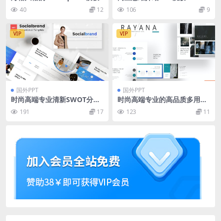
40
12
106
9
VIP
VIP
国外PPT
国外PPT
时尚高端专业清新SWOT分析
时尚高端专业的高品质多用途
powerpoint幻灯片演示模板
powerpoint幻灯片演示模板
191
17
123
11
（pptx）
（pptx）