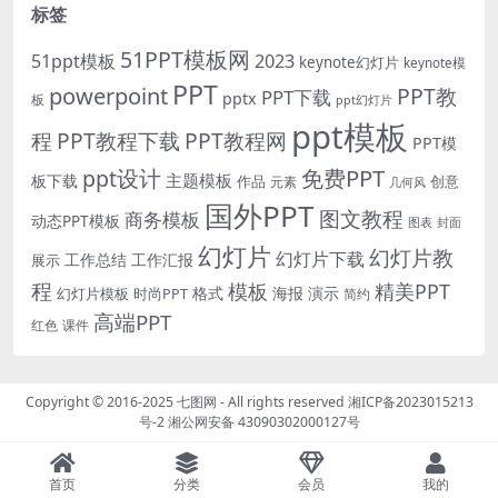
标签
51PPT模板网
51ppt模板
2023
keynote幻灯片
keynote模
PPT
powerpoint
PPT教
PPT下载
pptx
板
ppt幻灯片
ppt模板
程
PPT教程下载
PPT教程网
PPT模
免费PPT
ppt设计
主题模板
板下载
作品
创意
元素
几何风
国外PPT
图文教程
商务模板
动态PPT模板
图表
封面
幻灯片
幻灯片教
幻灯片下载
工作总结
工作汇报
展示
程
模板
精美PPT
格式
海报
演示
时尚PPT
幻灯片模板
简约
高端PPT
红色
课件
Copyright © 2016-2025
七图网
- All rights reserved
湘ICP备2023015213
号-2
湘公网安备 43090302000127号
首页
分类
会员
我的