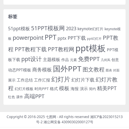
标签
51PPT模板网
51ppt模板
2023
keynote幻灯片
keynote模
PPT
powerpoint
PPT教
PPT下载
pptx
板
ppt幻灯片
ppt模板
程
PPT教程下载
PPT教程网
PPT模
免费PPT
ppt设计
主题模板
板下载
作品
创意
元素
几何风
国外PPT
图文教程
商务模板
动态PPT模板
图表
封面
幻灯片
幻灯片教
幻灯片下载
工作总结
工作汇报
展示
程
模板
精美PPT
格式
海报
演示
时尚PPT
幻灯片模板
简约
高端PPT
红色
课件
Copyright © 2016-2025
七图网
- All rights reserved
湘ICP备2023015213
号-2
湘公网安备 43090302000127号