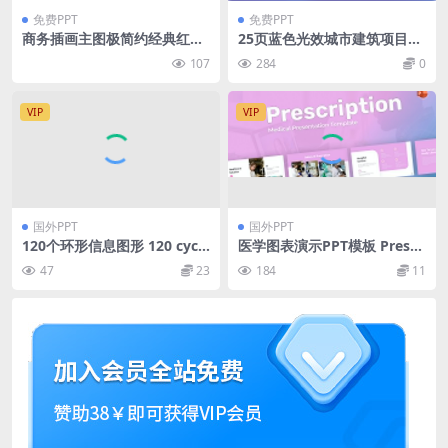
免费PPT
免费PPT
商务插画主图极简约经典红总
25页蓝色光效城市建筑项目营
结计划通用ppt模板
销策划PPT模板下载
107
284
0
VIP
VIP
国外PPT
国外PPT
120个环形信息图形 120 cycle
医学图表演示PPT模板 Prescr
infographics
iption Medical PowerPoint
47
23
184
11
Template