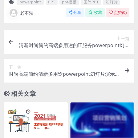
powerpoint
PPT
ppt模板
国外PPT
幻灯片
老不湿
分享
收藏
点赞(
0
)
上一篇
清新时尚简约高端多用途的IT服务powerpoint幻灯
片演示模板（pptx）
下一篇
时尚高端简约清新多用途powerpoint幻灯片演示模
板（pptx）
相关文章